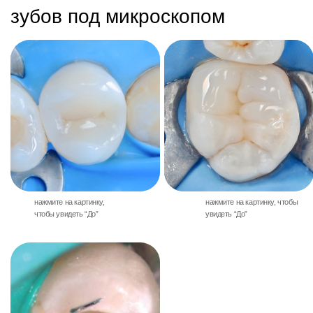
В Клинике О2 используется новый
инновационный
стоматологический микроскоп
от компании Carl Zeiss —
мирового лидера на рынке
оптических технологий (Германия)
высокое качество изображения
большая глубина резкости
эргономичность