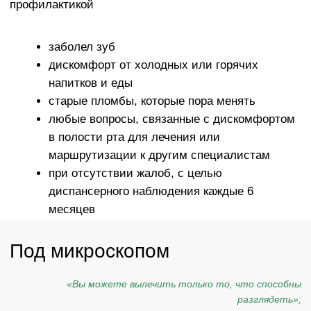
увеличение предоставляет стоматологу новые
возможности и позволяет обеспечить
высококачественное лечение даже самых сложных
зубных каналов.
Показания к лечению зубов
под микроскопом
Применение микроскопа при лечении зубов
рекомендуется в следующих случаях:
Чистка пародонтического кармана
Удаление зубных отложений с минимальной
травматизацией мягких тканей
Осмотр ранее леченных зубов
Исследование и лечение корней зубов
Поиск микротрещин и анализ линий перелома
Установка пломб различного размера
Реставрация зуба с использованием
композитных материалов
Извлечение культевых вкладок и штифтов
Удаление остатков стоматологических