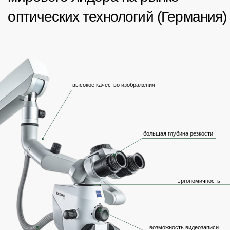
плана лечения
Специалисты
Черлат Елена
Анатольевна
врач стоматолог-терапевт
от 800₽
Уникальные предложения
Клиники «О2»