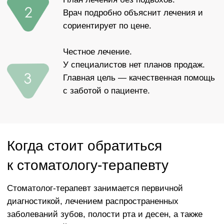
Стоматолог-терапевт занимается первичной
диагностикой, лечением распространенных
заболеваний зубов, полости рта и десен, а также
профилактикой
заболел зуб
дискомфорт от холодных или горячих
напитков и еды
старые пломбы, которые пора менять
любые вопросы, связанные с дискомфортом
в полости рта для лечения или
маршрутизации к другим специалистам
при отсутствии жалоб, с целью
диспансерного наблюдения каждые 6
месяцев
Под микроскопом
«Вы можете вылечить только то, что способны
разглядеть»,
— Гарри Кир, один из основателей дентальной микроскопии
Лечение зубов под микроскопом — это передовой
и эффективный подход в стоматологии. Оптическое