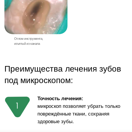
возможность видеозаписи
отличная подсветка операционного поля
Стоматологический микроскоп Carl Zeiss позволяет
увидеть невидимое. Работа нашего врача-
стоматолога, использующего для лечения зубов
микроскоп, помогает спасти самые «проблемные»
зубы от удаления.
Преимущества лечения зубов
в О2:
В Клинике О2 используется только
качественный пломбировочный
материал последних поколений. Это
позволяет создать максимально