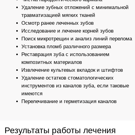
Отлом инструмента,
изъятый из канала
Преимущества лечения зубов
под микроскопом:
Точность лечения:
микроскоп позволяет убрать только
повреждённые ткани, сохраняя
здоровые зубы.
Экономия времени:
благодаря идеальной видимости,
многие виды лечения требуют всего
одного посещения.
Минимизация риска осложнений и
вторичного воспаления.