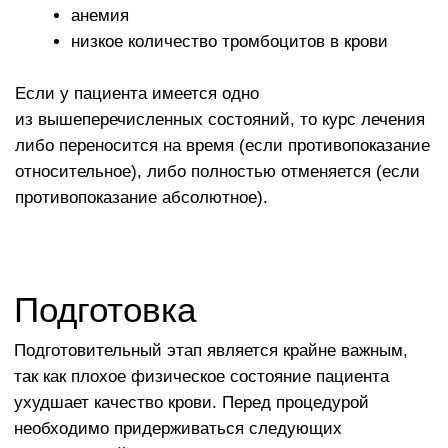
Как проходит процедура
Лечение включает в себя следующие этапы:
Забор венозной крови. Проводится в процедурном
кабинете. Кровь собирается в специальную
пробирку.
Пробирка центрифугируется.
Отделение плазмы, обогащенной тромбоцитами.
Введение плазмы в пораженный сустав. Техника
проведения инъекции зависит от того, в какой
сустав нужно поставить укол. Местно введения
обрабатывают раствором антисептика, далее врач
медленно вводит плазму.
Курс лечения обычно состоит из трех инъекций. Интервал
между ними составляет 7-14 дней.
Преимущества PRP-