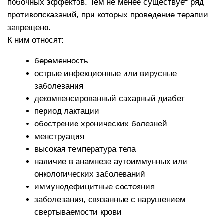
Подготовка
Подготовительный этап является крайне важным,
так как плохое физическое состояние пациента
ухудшает качество крови. Перед процедурой
необходимо придерживаться следующих
рекомендаций:
за неделю нужно исключить прием НПВС, так
как препараты данной группы подавляют
факторы роста, что снижает эффект от
процедуры
за три дня следует ограничить прием
анальгетиков
Кроме этого, временно запрещено курить
и употреблять алкоголь. Рекомендуется по
возможности избегать стрессовых ситуаций.
Питаться нужно здоровой пищей, отдавая
предпочтение свежим фруктам и овощам. Кроме
этого, необходимо соблюдать питьевой режим.