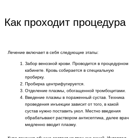
Эффект
купирование спазмов мышц
ускорение регенерации тканей
снятие скованности и болей в суставах
восстановление объема синовиальной
жидкости
улучшение местного метаболизма
увеличение скорости кровотока
снятие воспаления
восстановление слизистой оболочки
Записаться на приём