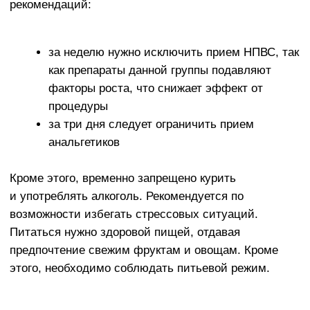
терапии суставов
отсутствие аллергии, так как используется
собственная плазма пациента
стерильность биоматериала, что сводит
к нулю риск попадания инфекции
местное действие препарата, в системный
кровоток он не попадает
отсутствие побочных эффектов
ускорение регенерации тканей
минимальное количество возможных
осложнений
Процедура PRP-терапии (уколов в сустав) намного
безопаснее для здоровья пациента, по сравнению
с введением глюкокортикостероидов или НПВС.
Эти, вещества быстро купируют боль и воспаление,
но дают большое количество осложнений, побочных
эффектов и разрушительно действуют на хрящевую
ткань. Введение плазмы, наоборот, восстанавливает
структуру хрящей, не оказывая никакого влияния
на внутренние органы.