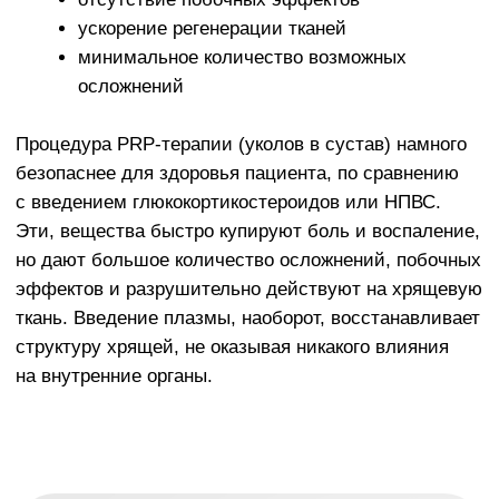
Прайс
все услуги
Первичный прием (осмотр,
1720₽
консультация) врача-хирурга
Первичный прием (осмотр,
консультация) врача-травматолога /
2300₽
ортопеда
Специалисты
Дзенгилевская