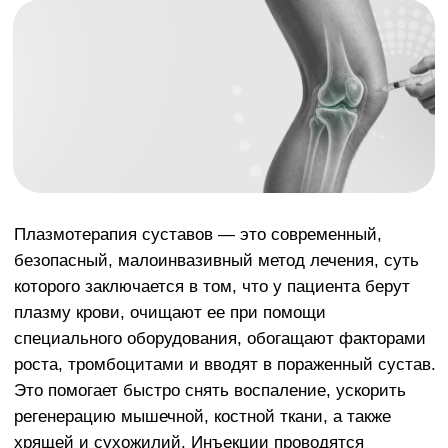
Плазмотерапия суставов — это современный,
безопасный, малоинвазивный метод лечения, суть
которого заключается в том, что у пациента берут
плазму крови, очищают ее при помощи
специального оборудования, обогащают факторами
роста, тромбоцитами и вводят в пораженный сустав.
Это помогает быстро снять воспаление, ускорить
регенерацию мышечной, костной ткани, а также
хрящей и сухожилий. Инъекции проводятся
исключительно в очаги поражения, поэтому эффект
местный, другие органы и ткани не затрагиваются.
Показания
Чаще всего данную процедуру назначают при
наличии следующих показаний:
травматические повреждения сухожилий,
связок, переломы костей, травмы коленей
с нарушением целостности хрящей
воспаление суставов