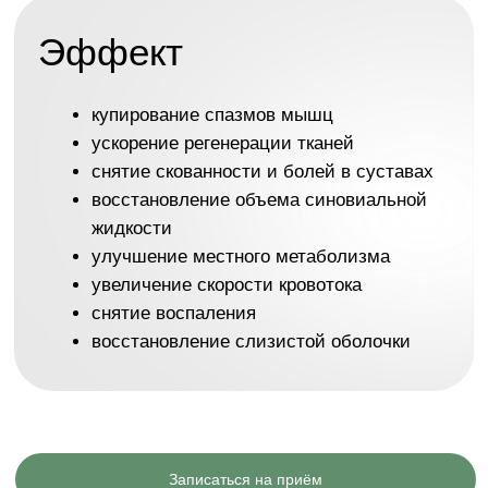
Александра
Евгеньевна
врач-хирург
от 1270₽
Веревин Алексей
Владимирович
врач-травматолог-ортопед
высшей категории
от 2300₽