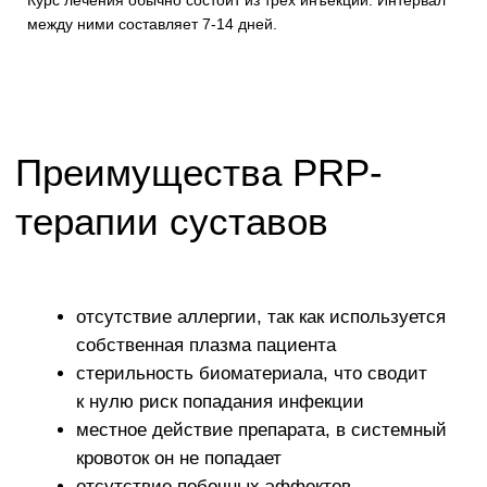
Почему выбирают нас?
Возможность пройти комплексное
1
обследование организма в одном месте,
не покидая пределов клиники
Использование только самых современных
2
медицинских технологий
Высококвалифицированные специалисты
3
с большим практическим опытом
проведения подобных процедур
Комплексный подход к терапии, участие
4
специалистов разных профилей в решении
ваших проблем со здоровьем
Персональные схемы терапии для каждого
5
пациента, с учетом его проблем со
здоровьем, возраста, индивидуальных
особенностей организма