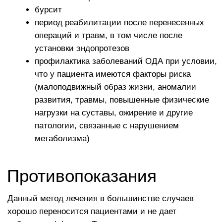
беременность
острые инфекционные или вирусные
заболевания
декомпенсированный сахарный диабет
период лактации
обострение хронических болезней
менструация
высокая температура тела
наличие в анамнезе аутоиммунных или
онкологических заболеваний
иммунодефицитные состояния
заболевания, связанные с нарушением
свертываемости крови
анемия
низкое количество тромбоцитов в крови
Если у пациента имеется одно
из вышеперечисленных состояний, то курс лечения
либо переносится на время (если противопоказание
относительное), либо полностью отменяется (если
противопоказание абсолютное).