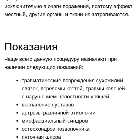
артрозы различной этиологии
миофасциальный синдром
остеохондроз позвоночника
пяточная шпора
бурсит
период реабилитации после перенесенных
операций и травм, в том числе после
установки эндопротезов
профилактика заболеваний ОДА при условии,
что у пациента имеются факторы риска
(малоподвижный образ жизни, аномалии
развития, травмы, повышенные физические
нагрузки на суставы, ожирение и другие
патологии, связанные с нарушением
метаболизма)
Противопоказания
Данный метод лечения в большинстве случаев
хорошо переносится пациентами и не дает
побочных эффектов. Тем не менее существует ряд
противопоказаний, при которых проведение терапии
запрещено.
К ним относят: