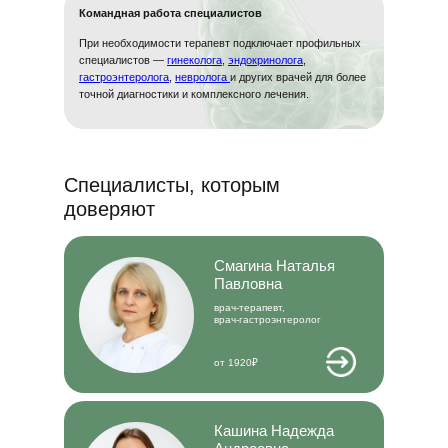
Командная работа специалистов
При необходимости терапевт подключает профильных
специалистов —
гинеколога
,
эндокринолога
,
гастроэнтеролога
,
невролога
и других врачей для более
точной диагностики и комплексного лечения.
Специалисты, которым
доверяют
Смагина Наталья
Павловна
врач-терапевт,
врач-гастроэнтеролог
от 1920₽
Кашина Надежда