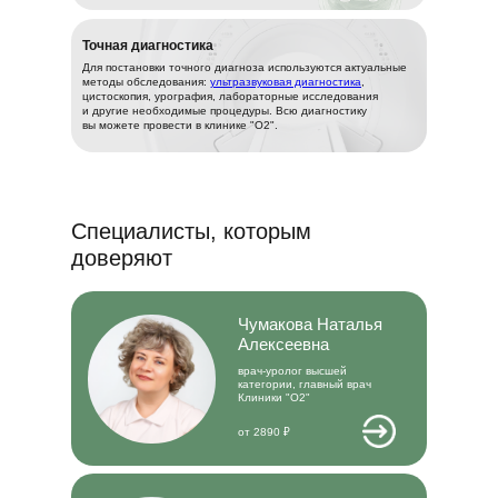
Точная диагностика
Для постановки точного диагноза используются актуальные
методы обследования:
ультразвуковая диагностика
,
цистоскопия, урография, лабораторные исследования
и другие необходимые процедуры. Всю диагностику
вы можете провести в клинике "О2".
Специалисты, которым
доверяют
Чумакова Наталья
Алексеевна
врач-уролог высшей
категории, главный врач
Клиники "О2"
от 2890 ₽