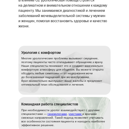
В клинике O2 урологическая помощь строится
на деликатном и внимательном отношении к каждому
пациенту. Мы занимаемся диагностикой и лечением
заболеваний мочевыделительной системы у мужчин
и женщин, помогая восстановить здоровье и качество
жизни.
Урология с комфортом
Многие урологические проблемы вызывают смущение,
поэтому пациенты часто откладывают обращение к врачу.
Наши специалисты понимают это и создают максимально
комфортную атмосферу для общения. Вы можете открыто
обсудить любые симптомы — от недержания мочи
до болезненных ощущений при мочеиспускании.
Врач внимательно выслушает ваши жалобы и предложит
оптимальный план обследования и лечения.
Командная работа специалистов
При необходимости уролог взаимодействует с другими
специалистами —
гинекологами
,
узистами
и врачами
смежных направлений. Такой подход позволяет учитывать
все особенности состояния пациента и находить наиболее
эффективное решение.