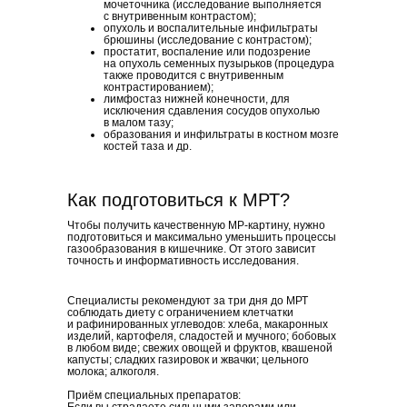
мочеточника (исследование выполняется
с внутривенным контрастом);
опухоль и воспалительные инфильтраты
брюшины (исследование с контрастом);
простатит, воспаление или подозрение
на опухоль семенных пузырьков (процедура
также проводится с внутривенным
контрастированием);
лимфостаз нижней конечности, для
исключения сдавления сосудов опухолью
в малом тазу;
образования и инфильтраты в костном мозге
костей таза и др.
Как подготовиться к МРТ?
Чтобы получить качественную МР-картину, нужно
подготовиться и максимально уменьшить процессы
газообразования в кишечнике. От этого зависит
точность и информативность исследования.
Специалисты рекомендуют за три дня до МРТ
соблюдать диету с ограничением клетчатки
и рафинированных углеводов: хлеба, макаронных
изделий, картофеля, сладостей и мучного; бобовых
в любом виде; свежих овощей и фруктов, квашеной
капусты; сладких газировок и жвачки; цельного
молока; алкоголя.
Приём специальных препаратов: