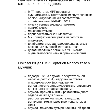
как правило, проводится:
МРТ простаты, МРТ простаты
с динамическим констрастным внутривенным
болюсным усилением в соответствии
с требованиями PI-RADS V2.1
яичек и семявыводящих протоков;
прямой кишки;
мочевого пузыря;
перипростатической клетчатки;
МРТ лимфатических узлов малого таза
и паховых;
диафрагмы и мышц тазового дна, листков
брюшины и жировой клетчатки таза;
дополнительно с помощью МРТ можно
оценить половой член и органы мошонки.
Показания для МРТ органов малого таза у
мужчин:
подозрение на опухоль предстательной
железы (рост PSA), нарушение оттока
и задержка мочи (исследование
выполняется с динамическим внутривенным
болюсным контрастированием);
опухоли прямой кишки и ректосигмоидного
отдела кишки для оценки
распространенности роста опухоли,
выявления метастазов в региональные л-
узлы;
опухоль мочевого пузыря или нижней трети