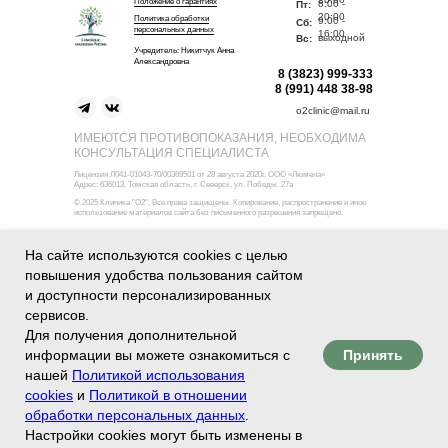
Положение о гарантиях
8:00 -
Пт:
20:00
Политика обработки
9:00 -
Сб:
персональных данных
16:00
выходной
Вс:
Учредитель: Никитчук Анна
Александровна
8 (3823) 999-333
8 (991) 448 38-98
o2clinic@mail.ru
ИМЕЮТСЯ ПРОТИВОПОКАЗАНИЯ, НЕОБХОДИМА
КОНСУЛЬТАЦИЯ СПЕЦИАЛИСТА
Лицензия Л041-01043-70/00369501 от 28 августа 2020г. ОOO «Люмена»
Адрес: 636013, Томская область, г. Северск, ул. Победы, 27а
© 2025 Клиника "О2". Все права защищены. Копирование, распространение и иное
использование материалов сайта без письменного разрешения запрещено.
На сайте используются cookies с целью
повышения удобства пользования сайтом
и доступности персонализированных
сервисов.
Для получения дополнительной
Клиника внимательной медицины «О2»
Принять
информации вы можете ознакомиться с
нашей
Политикой использования
cookies
и
Политикой в отношении
обработки персональных данных
.
Настройки cookies могут быть изменены в