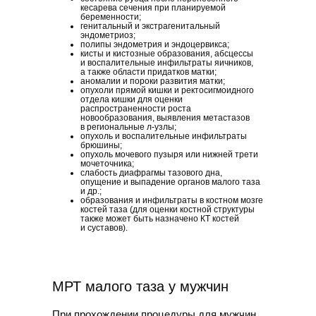
кесарева сечения при планируемой
беременности;
генитальный и экстрагенитальный
эндометриоз;
полипы эндометрия и эндоцервикса;
кисты и кистозные образования, абсцессы
и воспалительные инфильтраты яичников,
а также области придатков матки;
аномалии и пороки развития матки;
опухоли прямой кишки и ректосигмоидного
отдела кишки для оценки
распространенности роста
новообразования, выявления метастазов
в региональные л-узлы;
опухоль и воспалительные инфильтраты
брюшины;
опухоль мочевого пузыря или нижней трети
мочеточника;
слабость диафрагмы тазового дна,
опущение и выпадение органов малого таза
и др.;
образования и инфильтраты в костном мозге
костей таза (для оценки костной структуры
также может быть назначено КТ костей
и суставов).
МРТ малого таза у мужчин
При прохождении процедуры для мужчин,