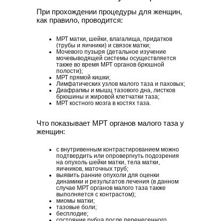
При прохождении процедуры для женщин,
как правило, проводится:
МРТ матки, шейки, влагалища, придатков
(трубы и яичники) и связок матки;
Мочевого пузыря (детальное изучение
мочевыводящей системы осуществляется
также во время МРТ органов брюшной
полости);
МРТ прямой кишки;
Лимфатических узлов малого таза и паховых;
Диафрагмы и мышц тазового дна, листков
брюшины и жировой клетчатки таза;
МРТ костного мозга в костях таза.
Что показывает МРТ органов малого таза у
женщин:
с внутривенным контрастированием можно
подтвердить или опровергнуть подозрения
на опухоль шейки матки, тела матки,
яичников, маточных труб;
выявить ранние опухоли для оценки
динамики и результатов лечения (в данном
случае МРТ органов малого таза также
выполняется с контрастом);
миомы матки;
тазовые боли;
бесплодие;
состояние рубца после перенесенного