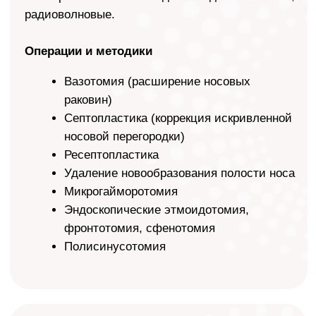
Хирургия глотки и гортани
Проводим операции при хронических
воспалительных процессах. Используем
традиционные методики и малотравматичные.
Операции и методики
Аденотомия (удаление аденоидов)
Тонзиллотомия (удаление небных
миндалин)
Удаление новообразований полости рта
Хирургическое лечение
храпа
Избавляем от храпа, который доставляет
пациенту выраженное неудобство, вызывает