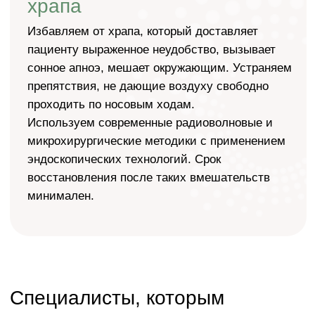
Садов Михаил
Владимирович
врач отоларинголог-хирург
высшей категории
Шмырин Николай
Иванович
анестезиолог-реаниматолог
высшей категории
Нас выбирают потому что: