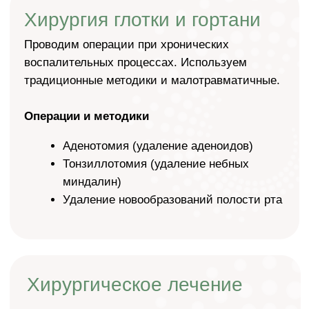
сонное апноэ, мешает окружающим. Устраняем
препятствия, не дающие воздуху свободно
проходить по носовым ходам.
Используем современные радиоволновые и
микрохирургические методики с применением
эндоскопических технологий. Срок
восстановления после таких вмешательств
минимален.
Специалисты, которым
доверяют