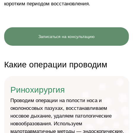
Какие операции проводим
Ринохирургия
Проводим операции на полости носа и
околоносовых пазухах, восстанавливаем
носовое дыхание, удаляем патологические
новообразования. Используем
малотравматичные методы — эндоскопические,
радиоволновые.
Операции и методики
Вазотомия (расширение носовых
раковин)
Септопластика (коррекция искривленной
носовой перегородки)
Ресептопластика
Удаление новообразования полости носа
Микрогайморотомия
Эндоскопические этмоидотомия,
фронтотомия, сфенотомия
Полисинусотомия